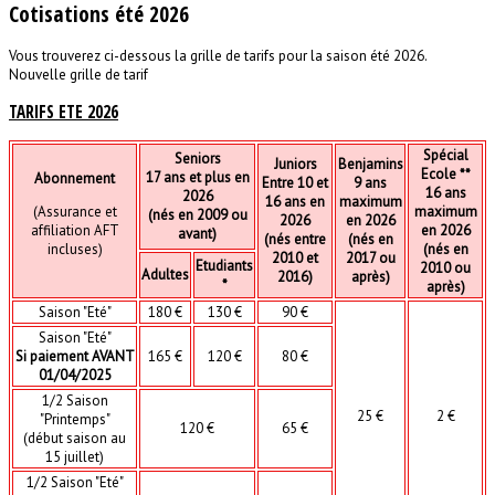
Cotisations été 2026
Vous trouverez ci-dessous la grille de tarifs pour la saison été 2026.
Nouvelle grille de tarif
TARIFS ETE 2026
Spécial
Seniors
Juniors
Benjamins
Ecole **
17 ans et plus en
Abonnement
Entre 10 et
9 ans
16 ans
2026
16 ans en
maximum
(Assurance et
maximum
(nés en 2009 ou
2026
en 2026
affiliation AFT
en 2026
avant)
(nés entre
(nés en
incluses)
(nés en
2010 et
2017 ou
Etudiants
2010 ou
Adultes
2016)
après)
*
après)
Saison "Eté"
180 €
130 €
90 €
Saison "Eté"
Si paiement AVANT
165 €
120 €
80 €
01/04/2025
1/2 Saison
25 €
2 €
"Printemps"
120 €
65 €
(début saison au
15 juillet)
1/2 Saison "Eté"