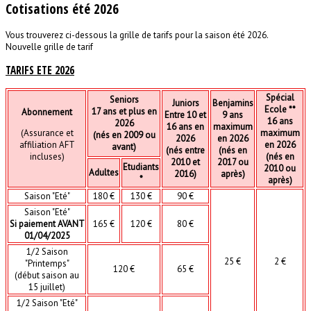
Cotisations été 2026
Vous trouverez ci-dessous la grille de tarifs pour la saison été 2026.
Nouvelle grille de tarif
TARIFS ETE 2026
Spécial
Seniors
Juniors
Benjamins
Ecole **
17 ans et plus en
Abonnement
Entre 10 et
9 ans
16 ans
2026
16 ans en
maximum
(Assurance et
maximum
(nés en 2009 ou
2026
en 2026
affiliation AFT
en 2026
avant)
(nés entre
(nés en
incluses)
(nés en
2010 et
2017 ou
Etudiants
2010 ou
Adultes
2016)
après)
*
après)
Saison "Eté"
180 €
130 €
90 €
Saison "Eté"
Si paiement AVANT
165 €
120 €
80 €
01/04/2025
1/2 Saison
25 €
2 €
"Printemps"
120 €
65 €
(début saison au
15 juillet)
1/2 Saison "Eté"