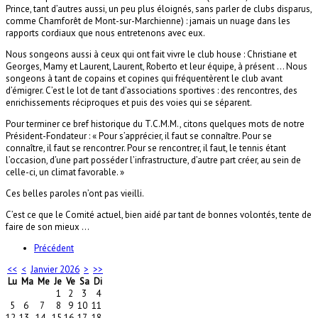
Prince, tant d’autres aussi, un peu plus éloignés, sans parler de clubs disparus,
comme Chamforêt de Mont-sur-Marchienne) : jamais un nuage dans les
rapports cordiaux que nous entretenons avec eux.
Nous songeons aussi à ceux qui ont fait vivre le club house : Christiane et
Georges, Mamy et Laurent, Laurent, Roberto et leur équipe, à présent … Nous
songeons à tant de copains et copines qui fréquentèrent le club avant
d’émigrer. C’est le lot de tant d’associations sportives : des rencontres, des
enrichissements réciproques et puis des voies qui se séparent.
Pour terminer ce bref historique du T.C.M.M., citons quelques mots de notre
Président-Fondateur : « Pour s’apprécier, il faut se connaître. Pour se
connaître, il faut se rencontrer. Pour se rencontrer, il faut, le tennis étant
l’occasion, d’une part posséder l’infrastructure, d’autre part créer, au sein de
celle-ci, un climat favorable. »
Ces belles paroles n’ont pas vieilli.
C’est ce que le Comité actuel, bien aidé par tant de bonnes volontés, tente de
faire de son mieux …
Précédent
<<
<
Janvier 2026
>
>>
Lu
Ma
Me
Je
Ve
Sa
Di
1
2
3
4
5
6
7
8
9
10
11
12
13
14
15
16
17
18