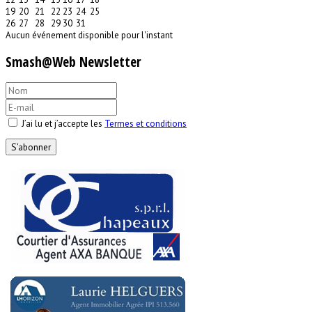
19
20
21
22
23
24
25
26
27
28
29
30
31
Aucun événement disponible pour l'instant
Smash@Web Newsletter
J’ai lu et j’accepte les
Termes et conditions