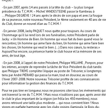
PAQUET.
-
En juin 2007, après 14 ans passés à la tête du club – la plus longue
présidence du T.C.M.M. – Michel VANDESTEENE passe le flambeau à
… Philippe DEGRÈVE ! 24 ans après le décès de son papa et avec la fougue
de sa jeunesse, notre nouveau Président, le 4ème seulement en 40 ans de vie
du Club, donne un nouvel élan au T.C.M.M. !
-
En janvier 2008, Jacky PAQUET nous quitte pour toujours. Au cours de
l’hommage qu’il lui rend lors de ses funérailles, notre Président parle de
Jacky : « Un Homme de Bien. Un homme qui vous fait du bien quand vous le
rencontrez, Un homme qui aime faire du bien, Un homme qui aime faire bien
les choses, Un homme qui veut le bien. (…) Dans nos cœurs, tu resteras.»
Aujourd’hui encore, sa présence hante le club house et la mémoire de ses
amis, de tout âge.
-
En juin 2008, à l’appel de notre Président, Philippe WILLAME , Ponpon, pour
les intimes, accepte de reprendre la tâche de Vice-Président du club tandis
que Philippe TROYE complète l’équipe au poste de Trésorier, si longtemps
tenu par André PIÉRARD qui passa la main, tout en douceur, au cours de
l’hiver 2007-2008. Notre nouveau Trésorier profite de ses connaissances
pour informatiser la gestion des finances du T.C.M.M.
Pour ne pas tirer en longueur, nous ne pouvons citer tous les événements qui
ont traversé la vie du T.C.M.M. ! Mais nous n’oublions pas que, après avoir été
le club le plus important de la région (on frôla les 450 membres), nous
avons retrouvé une taille plus modeste … qui nous convient bien ! Nous
vivons en parfaite harmonie avec les clubs voisins (Jamioulx, le Bois-du-