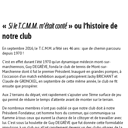
«
Si le T.C.M.M. m’était conté
» ou l’histoire de
notre club
En septembre 2016, le T.C.M.M. a fêté ses 46 ans : que de chemin parcouru
depuis 1970 !
C’est en effet durant l’été 1970 qu’un dynamique médecin mont-sur-
marchiennois, Guy DEGRÈVE, fonda le club de tennis de Mont-sur-
Marchienne dont il fut le premier Président. Inauguré en grandes pompes, à
l’occasion d’un match exhibition auquel participèrent Jacky BRICHANT et
Claude de GRONCKEL, en septembre de cette même année, le club ne fit
ensuite que prospérer.
Aux 2 terrains du départ, vint rapidement s’ajouter une 3ème surface de jeu
qui permit de réduire le temps d’attente avant de monter sur le terrain.
De nombreux membres n’ont pas oublié ce que notre club doit à notre
Président-Fondateur, cet homme hors du commun, qui communiqua sa
flamme à tous ceux qui eurent la chance de le côtoyer et de travailler avec
lui. C’est sous la houlette de Guy DEGRÈVE que fut donnée cette formidable
impulsion à un club qui allait rapidement devenir un des clubs-phares de la