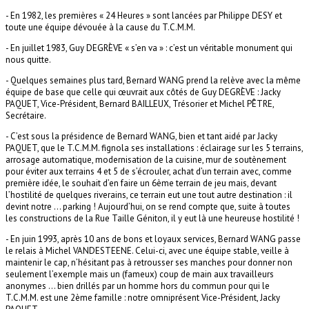
- En 1982, les premières « 24 Heures » sont lancées par Philippe DESY et
toute une équipe dévouée à la cause du T.C.M.M.
-
En juillet 1983, Guy DEGRÈVE « s’en va » : c’est un véritable monument qui
nous quitte.
-
Quelques semaines plus tard, Bernard WANG prend la relève avec la même
équipe de base que celle qui œuvrait aux côtés de Guy DEGRÈVE : Jacky
PAQUET, Vice-Président, Bernard BAILLEUX, Trésorier et Michel PÊTRE,
Secrétaire.
-
C’est sous la présidence de Bernard WANG, bien et tant aidé par Jacky
PAQUET, que le T.C.M.M. fignola ses installations : éclairage sur les 5 terrains,
arrosage automatique, modernisation de la cuisine, mur de soutènement
pour éviter aux terrains 4 et 5 de s’écrouler, achat d’un terrain avec, comme
première idée, le souhait d’en faire un 6ème terrain de jeu mais, devant
l’hostilité de quelques riverains, ce terrain eut une tout autre destination : il
devint notre … parking ! Aujourd’hui, on se rend compte que, suite à toutes
les constructions de la Rue Taille Géniton, il y eut là une heureuse hostilité !
-
En juin 1993, après 10 ans de bons et loyaux services, Bernard WANG passe
le relais à Michel VANDESTEENE. Celui-ci, avec une équipe stable, veille à
maintenir le cap, n’hésitant pas à retrousser ses manches pour donner non
seulement l’exemple mais un (fameux) coup de main aux travailleurs
anonymes … bien drillés par un homme hors du commun pour qui le
T.C.M.M. est une 2ème famille : notre omniprésent Vice-Président, Jacky