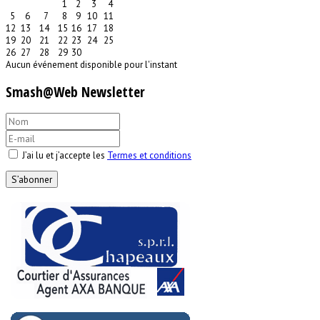
1
2
3
4
5
6
7
8
9
10
11
12
13
14
15
16
17
18
19
20
21
22
23
24
25
26
27
28
29
30
Aucun événement disponible pour l'instant
Smash@Web Newsletter
J’ai lu et j’accepte les
Termes et conditions