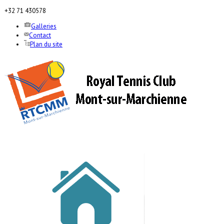
+32 71 430578
Galleries
Contact
Plan du site