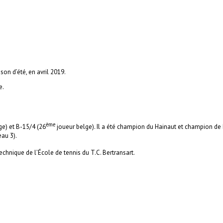
son d’été, en avril 2019.
e.
ème
ge) et B-15/4 (26
joueur belge). Il a été champion du Hainaut et champion de 
eau 3).
technique de l’École de tennis du T.C. Bertransart.