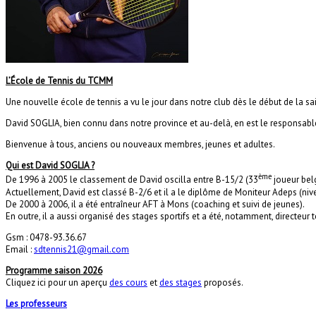
L’École de Tennis du TCMM
Une nouvelle école de tennis a vu le jour dans notre club dès le début de la sai
David SOGLIA, bien connu dans notre province et au-delà, en est le responsabl
Bienvenue à tous, anciens ou nouveaux membres, jeunes et adultes.
Qui est David SOGLIA ?
ème
De 1996 à 2005 le classement de David oscilla entre B-15/2 (33
joueur bel
Actuellement, David est classé B-2/6 et il a le diplôme de Moniteur Adeps (niv
De 2000 à 2006, il a été entraîneur AFT à Mons (coaching et suivi de jeunes).
En outre, il a aussi organisé des stages sportifs et a été, notamment, directeur 
Gsm : 0478-93.36.67
Email :
sdtennis21@gmail.com
Programme saison 2026
Cliquez ici pour un aperçu
des cours
et
des stages
proposés.
Les professeurs