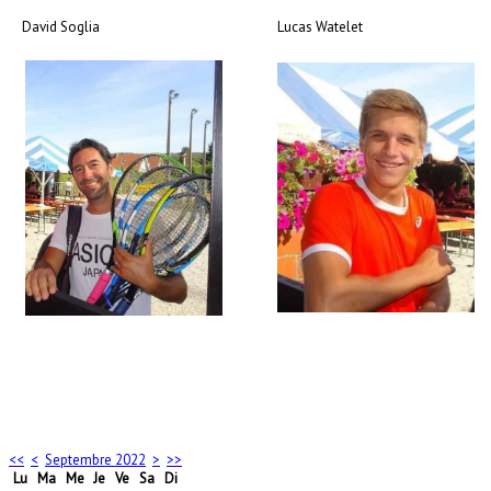
David Soglia
Lucas Watelet
<<
<
Septembre 2022
>
>>
Lu
Ma
Me
Je
Ve
Sa
Di