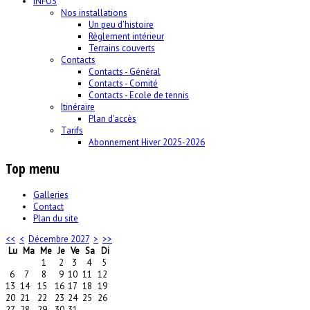
INFOS
Nos installations
Un peu d'histoire
Règlement intérieur
Terrains couverts
Contacts
Contacts - Général
Contacts - Comité
Contacts - Ecole de tennis
Itinéraire
Plan d'accès
Tarifs
Abonnement Hiver 2025-2026
Top menu
Galleries
Contact
Plan du site
<<
<
Décembre 2027
>
>>
Lu
Ma
Me
Je
Ve
Sa
Di
1
2
3
4
5
6
7
8
9
10
11
12
13
14
15
16
17
18
19
20
21
22
23
24
25
26
27
28
29
30
31