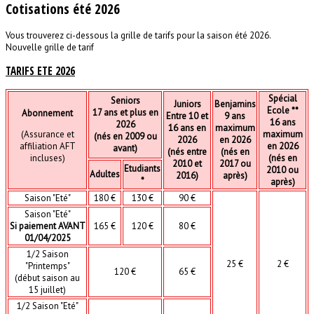
Cotisations été 2026
Vous trouverez ci-dessous la grille de tarifs pour la saison été 2026.
Nouvelle grille de tarif
TARIFS ETE 2026
Spécial
Seniors
Juniors
Benjamins
Ecole **
17 ans et plus en
Abonnement
Entre 10 et
9 ans
16 ans
2026
16 ans en
maximum
(Assurance et
maximum
(nés en 2009 ou
2026
en 2026
affiliation AFT
en 2026
avant)
(nés entre
(nés en
incluses)
(nés en
2010 et
2017 ou
Etudiants
2010 ou
Adultes
2016)
après)
*
après)
Saison "Eté"
180 €
130 €
90 €
Saison "Eté"
Si paiement AVANT
165 €
120 €
80 €
01/04/2025
1/2 Saison
25 €
2 €
"Printemps"
120 €
65 €
(début saison au
15 juillet)
1/2 Saison "Eté"