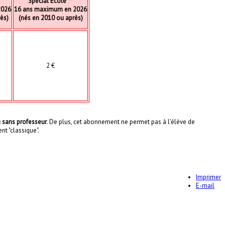
Spécial Ecole **
2026
16 ans maximum en 2026
ès)
(nés en 2010 ou après)
2 €
 sans professeur
. De plus, cet abonnement ne permet pas à l'élève de
nt "classique".
Imprimer
E-mail