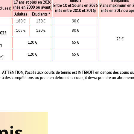
Juniors
Benjamins
17 ans et plus en 2026
Entre 10 et 16 ans en 2026
9 ans maximum en 
(nés en 2009 ou avant)
ncluses)
(nés entre 2010 et 2016)
(nés en 2017 ou apr
Adultes
Etudiants *
180 €
130 €
90 €
165 €
120 €
80 €
2025
25 €
120 €
65 €
t)
120 €
65 €
on)
s.
ATTENTION, l'accès aux courts de tennis est INTERDIT en dehors des cours ou
iciper à des compétitions ou jouer en dehors des cours, il devra prendre un abonneme