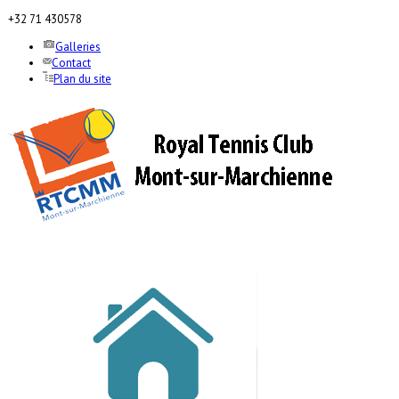
+32 71 430578
Galleries
Contact
Plan du site