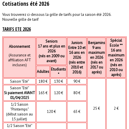
Cotisations été 2026
Vous trouverez ci-dessous la grille de tarifs pour la saison été 2026.
Nouvelle grille de tarif
TARIFS ETE 2026
Spécial
Seniors
Juniors
Benjamins
Ecole **
17 ans et plus en
Abonnement
Entre 10 et
9 ans
16 ans
2026
16 ans en
maximum
(Assurance et
maximum
(nés en 2009 ou
2026
en 2026
affiliation AFT
en 2026
avant)
(nés entre
(nés en
incluses)
(nés en
2010 et
2017 ou
Etudiants
2010 ou
Adultes
2016)
après)
*
après)
Saison "Eté"
180 €
130 €
90 €
Saison "Eté"
Si paiement AVANT
165 €
120 €
80 €
01/04/2025
1/2 Saison
25 €
2 €
"Printemps"
120 €
65 €
(début saison au
15 juillet)
1/2 Saison "Eté"