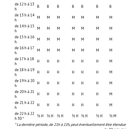
de 12 h à 13
B
B
B
B
B
B
B
h
de 13 h à 14
M
M
M
M
M
M
M
h
de 14 h à 15
M
M
M
M
M
M
M
h
de 15 h à 16
M
M
M
M
M
M
M
h
de 16 h à 17
M
M
M
M
M
M
M
h
de 17 h à 18
H
H
H
H
H
H
M
h
de 18 h à 19
H
H
H
H
H
H
M
h
de 19 h à 20
H
H
H
H
H
H
M
h
de 20 h à 21
H
H
H
H
H
H
M
h
de 21 h à 22
H
H
H
H
H
H
M
h
de 22 h à 22
½ H
½ H
½ H
½ H
½ H
½ H
½ M
h 30 *
* La dernière période, de 21h à 22h, peut éventuellement être étendue