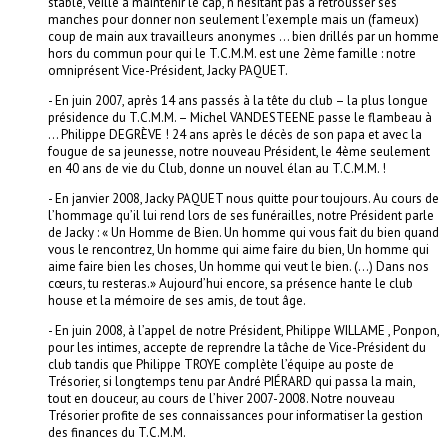
stable, veille à maintenir le cap, n’hésitant pas à retrousser ses
manches pour donner non seulement l’exemple mais un (fameux)
coup de main aux travailleurs anonymes … bien drillés par un homme
hors du commun pour qui le T.C.M.M. est une 2ème famille : notre
omniprésent Vice-Président, Jacky PAQUET.
-
En juin 2007, après 14 ans passés à la tête du club – la plus longue
présidence du T.C.M.M. – Michel VANDESTEENE passe le flambeau à
… Philippe DEGRÈVE ! 24 ans après le décès de son papa et avec la
fougue de sa jeunesse, notre nouveau Président, le 4ème seulement
en 40 ans de vie du Club, donne un nouvel élan au T.C.M.M. !
-
En janvier 2008, Jacky PAQUET nous quitte pour toujours. Au cours de
l’hommage qu’il lui rend lors de ses funérailles, notre Président parle
de Jacky : « Un Homme de Bien. Un homme qui vous fait du bien quand
vous le rencontrez, Un homme qui aime faire du bien, Un homme qui
aime faire bien les choses, Un homme qui veut le bien. (…) Dans nos
cœurs, tu resteras.» Aujourd’hui encore, sa présence hante le club
house et la mémoire de ses amis, de tout âge.
-
En juin 2008, à l’appel de notre Président, Philippe WILLAME , Ponpon,
pour les intimes, accepte de reprendre la tâche de Vice-Président du
club tandis que Philippe TROYE complète l’équipe au poste de
Trésorier, si longtemps tenu par André PIÉRARD qui passa la main,
tout en douceur, au cours de l’hiver 2007-2008. Notre nouveau
Trésorier profite de ses connaissances pour informatiser la gestion
des finances du T.C.M.M.