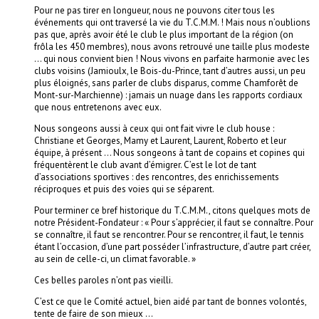
Pour ne pas tirer en longueur, nous ne pouvons citer tous les
événements qui ont traversé la vie du T.C.M.M. ! Mais nous n’oublions
pas que, après avoir été le club le plus important de la région (on
frôla les 450 membres), nous avons retrouvé une taille plus modeste
… qui nous convient bien ! Nous vivons en parfaite harmonie avec les
clubs voisins (Jamioulx, le Bois-du-Prince, tant d’autres aussi, un peu
plus éloignés, sans parler de clubs disparus, comme Chamforêt de
Mont-sur-Marchienne) : jamais un nuage dans les rapports cordiaux
que nous entretenons avec eux.
Nous songeons aussi à ceux qui ont fait vivre le club house :
Christiane et Georges, Mamy et Laurent, Laurent, Roberto et leur
équipe, à présent … Nous songeons à tant de copains et copines qui
fréquentèrent le club avant d’émigrer. C’est le lot de tant
d’associations sportives : des rencontres, des enrichissements
réciproques et puis des voies qui se séparent.
Pour terminer ce bref historique du T.C.M.M., citons quelques mots de
notre Président-Fondateur : « Pour s’apprécier, il faut se connaître. Pour
se connaître, il faut se rencontrer. Pour se rencontrer, il faut, le tennis
étant l’occasion, d’une part posséder l’infrastructure, d’autre part créer,
au sein de celle-ci, un climat favorable. »
Ces belles paroles n’ont pas vieilli.
C’est ce que le Comité actuel, bien aidé par tant de bonnes volontés,
tente de faire de son mieux …