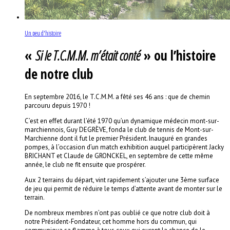
Un peu d'histoire
«
Si le T.C.M.M. m’était conté
» ou l’histoire
de notre club
En septembre 2016, le T.C.M.M. a fêté ses 46 ans : que de chemin
parcouru depuis 1970 !
C’est en effet durant l’été 1970 qu’un dynamique médecin mont-sur-
marchiennois, Guy DEGRÈVE, fonda le club de tennis de Mont-sur-
Marchienne dont il fut le premier Président. Inauguré en grandes
pompes, à l’occasion d’un match exhibition auquel participèrent Jacky
BRICHANT et Claude de GRONCKEL, en septembre de cette même
année, le club ne fit ensuite que prospérer.
Aux 2 terrains du départ, vint rapidement s’ajouter une 3ème surface
de jeu qui permit de réduire le temps d’attente avant de monter sur le
terrain.
De nombreux membres n’ont pas oublié ce que notre club doit à
notre Président-Fondateur, cet homme hors du commun, qui