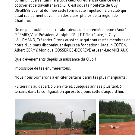
communiqua sa flamme à tous ceux qui eurent la chance de le
côtoyer et de travailler avec lui. C’est sous la houlette de Guy
DEGRÈVE que fut donnée cette formidable impulsion à un club qui
allait rapidement devenir un des clubs-phares de la région de
Charleroi.
On ne peut oublier ses collaborateurs de la première heure : André
PIÉRARD, Vice-Président, Adolphe PAILLET, Secrétaire, et Guy
LALLEMAND, Trésorier. Citons aussi ceux qui sont restés membres de
notre club, sans discontinuer, depuis sa fondation : Hadelin COTON,
Albert GERMY, Monique GOSSERIES-DEGRÈVE et Jean-Luc MICHAUX.
Que d’événements depuis la naissance du Club !
Impossible de les énumérer tous.
Nous nous bornerons à en citer certains parmi les plus marquants :
-
2 terrains au départ, 3 bien vite et, quelques années plus tard, 5
terrains dans la configuration qui est toujours celle d’aujourd’hui.