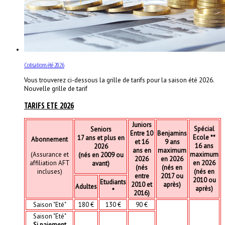
Cotisations été 2026
Vous trouverez ci-dessous la grille de tarifs pour la saison été 2026.
Nouvelle grille de tarif
TARIFS ETE 2026
Juniors
Spécial
Seniors
Entre 10
Benjamins
Ecole **
17 ans et plus en
Abonnement
et 16
9 ans
16 ans
2026
ans en
maximum
(Assurance et
maximum
(nés en 2009 ou
2026
en 2026
affiliation AFT
en 2026
avant)
(nés
(nés en
incluses)
(nés en
entre
2017 ou
2010 ou
Etudiants
2010 et
après)
Adultes
après)
*
2016)
Saison "Eté"
180 €
130 €
90 €
Saison "Eté"
Si paiement