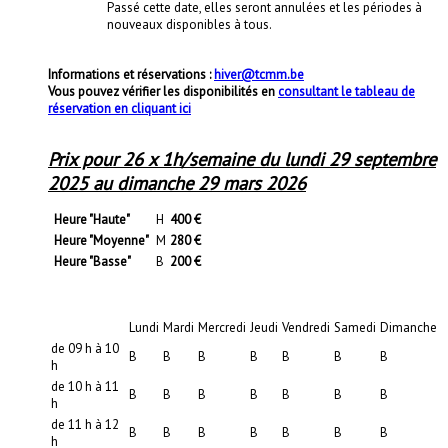
Passé cette date, elles seront annulées et les périodes à
nouveaux disponibles à tous.
Informations et réservations :
hiver@tcmm.be
Vous pouvez vérifier les disponibilités en
consultant le tableau de
réservation en cliquant ici
Prix pour 26 x 1h/semaine du lundi 29 septembre
2025 au dimanche 29 mars 2026
Heure "Haute"
H
400 €
Heure "Moyenne"
M
280 €
Heure "Basse"
B
200 €
Lundi
Mardi
Mercredi
Jeudi
Vendredi
Samedi
Dimanche
de 09 h à 10
B
B
B
B
B
B
B
h
de 10 h à 11
B
B
B
B
B
B
B
h
de 11 h à 12
B
B
B
B
B
B
B
h