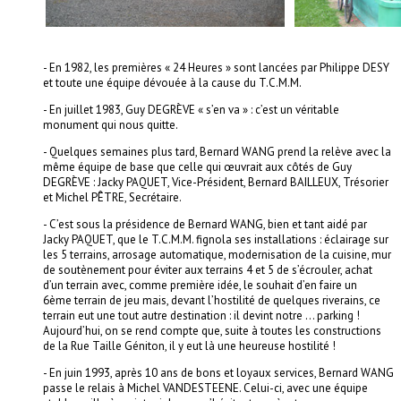
- En 1982, les premières « 24 Heures » sont lancées par Philippe DESY
et toute une équipe dévouée à la cause du T.C.M.M.
-
En juillet 1983, Guy DEGRÈVE « s’en va » : c’est un véritable
monument qui nous quitte.
-
Quelques semaines plus tard, Bernard WANG prend la relève avec la
même équipe de base que celle qui œuvrait aux côtés de Guy
DEGRÈVE : Jacky PAQUET, Vice-Président, Bernard BAILLEUX, Trésorier
et Michel PÊTRE, Secrétaire.
-
C’est sous la présidence de Bernard WANG, bien et tant aidé par
Jacky PAQUET, que le T.C.M.M. fignola ses installations : éclairage sur
les 5 terrains, arrosage automatique, modernisation de la cuisine, mur
de soutènement pour éviter aux terrains 4 et 5 de s’écrouler, achat
d’un terrain avec, comme première idée, le souhait d’en faire un
6ème terrain de jeu mais, devant l’hostilité de quelques riverains, ce
terrain eut une tout autre destination : il devint notre … parking !
Aujourd’hui, on se rend compte que, suite à toutes les constructions
de la Rue Taille Géniton, il y eut là une heureuse hostilité !
-
En juin 1993, après 10 ans de bons et loyaux services, Bernard WANG
passe le relais à Michel VANDESTEENE. Celui-ci, avec une équipe