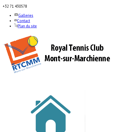
+32 71 430578
Galleries
Contact
Plan du site