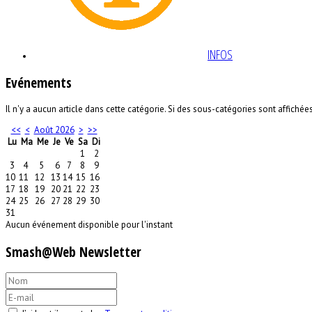
INFOS
Evénements
Il n'y a aucun article dans cette catégorie. Si des sous-catégories sont affichées
<<
<
Août 2026
>
>>
Lu
Ma
Me
Je
Ve
Sa
Di
1
2
3
4
5
6
7
8
9
10
11
12
13
14
15
16
17
18
19
20
21
22
23
24
25
26
27
28
29
30
31
Aucun événement disponible pour l'instant
Smash@Web Newsletter