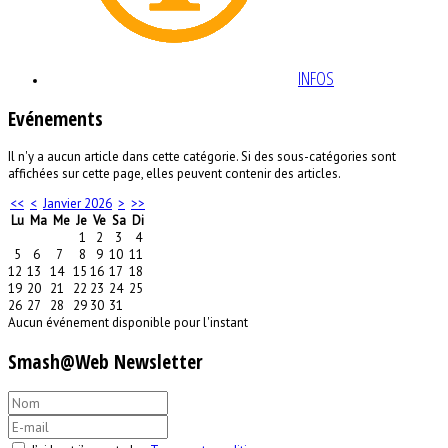
INFOS
Evénements
Il n'y a aucun article dans cette catégorie. Si des sous-catégories sont
affichées sur cette page, elles peuvent contenir des articles.
<<
<
Janvier 2026
>
>>
Lu
Ma
Me
Je
Ve
Sa
Di
1
2
3
4
5
6
7
8
9
10
11
12
13
14
15
16
17
18
19
20
21
22
23
24
25
26
27
28
29
30
31
Aucun événement disponible pour l'instant
Smash@Web Newsletter