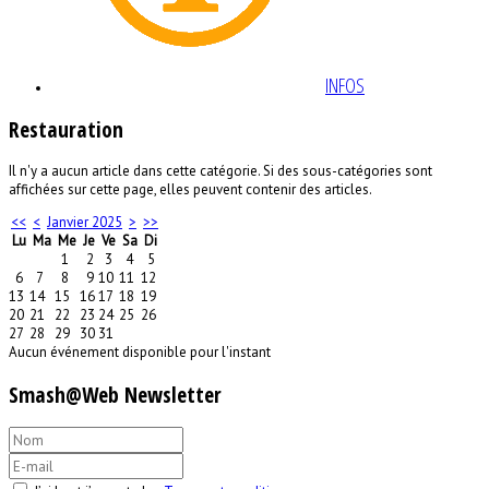
INFOS
Restauration
Il n'y a aucun article dans cette catégorie. Si des sous-catégories sont
affichées sur cette page, elles peuvent contenir des articles.
<<
<
Janvier 2025
>
>>
Lu
Ma
Me
Je
Ve
Sa
Di
1
2
3
4
5
6
7
8
9
10
11
12
13
14
15
16
17
18
19
20
21
22
23
24
25
26
27
28
29
30
31
Aucun événement disponible pour l'instant
Smash@Web Newsletter