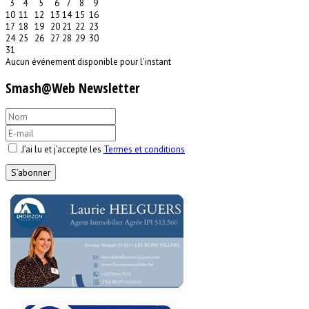
3
4
5
6
7
8
9
10
11
12
13
14
15
16
17
18
19
20
21
22
23
24
25
26
27
28
29
30
31
Aucun événement disponible pour l'instant
Smash@Web Newsletter
J’ai lu et j’accepte les
Termes et conditions